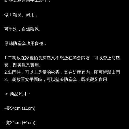
防塵套為台灣手工製作，
做工精良、耐用，
可手洗，自然陰乾。
厚綿防塵套功用多種：
1.二胡放在家裡怕長灰塵又不想放在琴盒悶著，可以套上防塵
套，既美觀又實用。
2.出門時，可以上足量的松香，套在防塵套內，即可輕鬆出門
3.二胡放置於平面時，可以墊著防塵套，既美觀又實用
☞ 商品尺寸：
-長94cm (±1cm)
-寬24cm (±1cm)