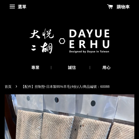
選單
購物車
›
首頁
【配件】控制墊-日本製85%羊毛(4份)/入/商品編號：60088