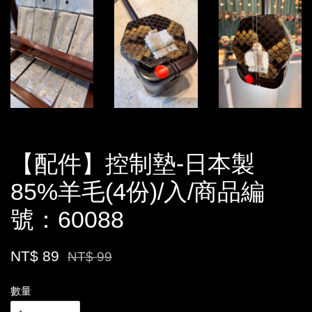
【配件】控制墊-日本製
85%羊毛(4份)/入/商品編
號：60088
NT$ 89
NT$ 99
數量