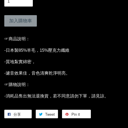
加入購物車
☞商品說明：
-日本製85%羊毛，15%壓克力纖維
-質地紮實綿密，
-濾音效果佳，音色清爽乾淨明亮。
☞購物說明：
-消耗品售出無法退換貨，若不同意請勿下單，請見諒。
分享
Tweet
Pin it