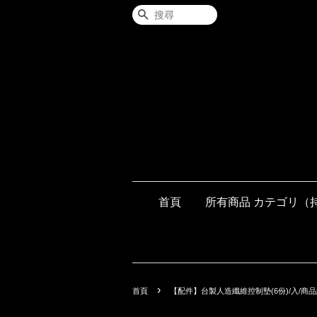
搜尋
首頁
所有商品 カテゴリ（
›
首頁
【配件】台製人造纖維控制墊(6份)/入/商品編