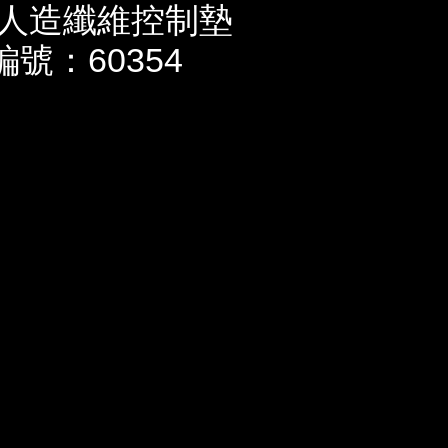
人造纖維控制墊
編號：60354
，