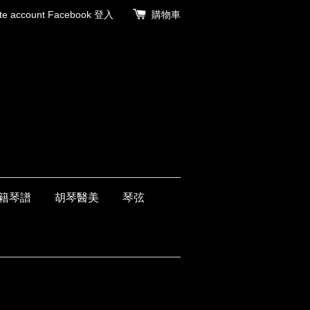
 account
Facebook 登入
購物車
籍琴譜
胡琴醫美
琴弦