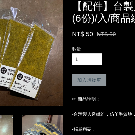
【配件】台製
(6份)/入/商品
NT$ 50
NT$ 59
數量
加入購物車
☞ 商品說明：
-台灣製人造纖維，仿羊毛質地
-觸感稍硬，