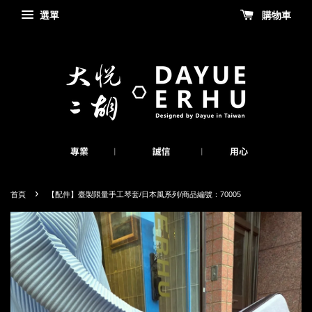
選單
購物車
›
首頁
【配件】臺製限量手工琴套/日本風系列/商品編號：70005