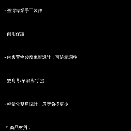
- 臺灣專業手工製作
- 耐用保證
- 內裏置物袋魔鬼氈設計，可隨意調整
- 雙肩背/單肩背/手提
- 輕量化雙肩設計，肩膀負擔更少
☞ 商品材質：