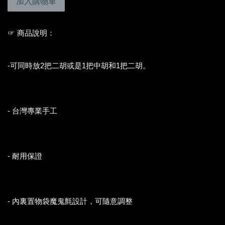
加入購物車
☞ 商品說明：
-可同時放2把二胡或是1把中胡和1把二胡。
- 台灣專業手工
- 耐用保證
- 內裏置物袋魔鬼氈設計，可隨意調整