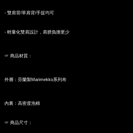
- 雙肩背/單肩背/手提均可
- 輕量化雙肩設計，肩膀負擔更少
☞ 商品材質：
外層：芬蘭製Marimekko系列布
內裏：高密度泡棉
☞ 商品尺寸：