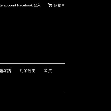
 account
Facebook 登入
購物車
籍琴譜
胡琴醫美
琴弦