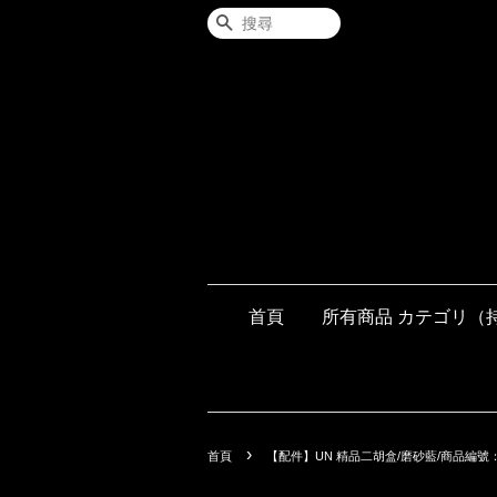
搜尋
首頁
所有商品 カテゴリ（
›
首頁
【配件】UN 精品二胡盒/磨砂藍/商品編號：7