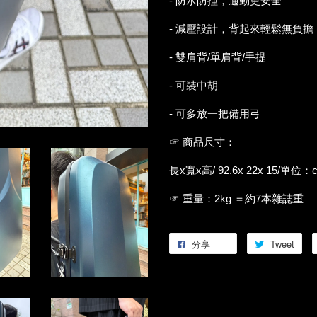
- 防水防撞，通勤更安全
- 減壓設計，背起來輕鬆無負擔
- 雙肩背/單肩背/手提
- 可裝中胡
- 可多放一把備用弓
☞ 商品尺寸：
長x寬x高/ 92.6x 22x 15/單位：
☞ 重量：2kg ＝約7本雜誌重
分享
Tweet