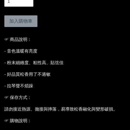
加入購物車
☞ 商品說明：
- 音色溫暖有亮度
- 粉末細緻度、粘性高、貼弦佳
- 好品質松香用了不過敏
- 拉琴聲不煩躁
☞ 保存方式：
請勿接近熱源、拋接與摔落，易導致松香融化與變形破損。
☞ 購物說明：